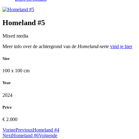
Homeland #5
Mixed media
Meer info over de achtergrond van de
Homeland-
serie
vind je hier
Size
100 x 100 cm
Year
2024
Price
€ 2.000
Vorige
Previous
Homeland #4
Next
Homeland #6
Volgende